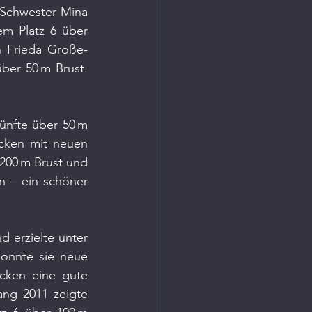
 Schwester Mina 
m Platz 6 über 
n Frieda Große-
über 50 m Brust. 
ünfte über 50 m 
cken mit neuen 
200 m Brust und 
n – ein schöner 
 erzielte unter 
onnte sie neue 
cken eine gute 
ang 2011 zeigte 