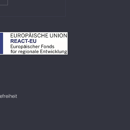
überzeugt mit
gangssiegen und
zeiten
efreiheit