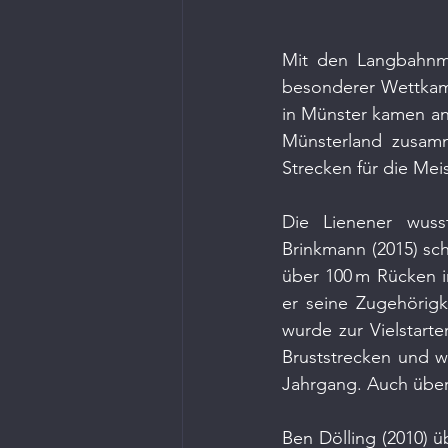
Mit den Langbahnme
besonderer Wettkam
in Münster kamen an
Münsterland zusamm
Strecken für die Meis
Die Lienener wuss
Brinkmann (2015) sch
über 100 m Rücken in
er seine Zugehörigk
wurde zur Vielstarte
Bruststrecken und wu
Jahrgang. Auch über
Ben Dölling (2010) üb