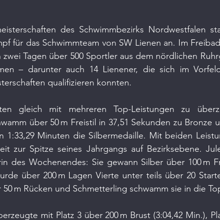
isterschaften des Schwimmbezirks Nordwestfalen stan
pf für das Schwimmteam von SW Lienen an. Im Freibad
 zwei Tagen über 500 Sportler aus dem nördlichen Ruhr
en – darunter auch 14 Lienener, die sich im Vorfel
terschaften qualifizieren konnten.
ten gleich mit mehreren Top-Leistungen zu über
wamm über 50 m Freistil in 37,51 Sekunden zu Bronze un
 1:33,29 Minuten die Silbermedaille. Mit beiden Leistu
eit zur Spitze seines Jahrgangs auf Bezirksebene. Jule
rin des Wochenendes: Sie gewann Silber über 100 m Frei
rde über 200 m Lagen Vierte unter teils über 20 Starte
 50 m Rücken und Schmetterling schwamm sie in die To
erzeugte mit Platz 3 über 200 m Brust (3:04,42 Min.), Pl