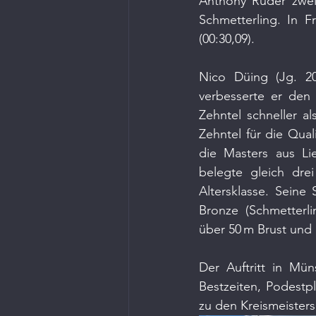
Anthony Ruder zwei 
Schmetterling. In F
(00:30,09).
Nico Düing (Jg. 20
verbesserte er den 
Zehntel schneller a
Zehntel für die Qua
die Masters aus Li
belegte gleich drei
Altersklasse. Seine
Bronze (Schmetterli
über 50 m Brust und 
Der Auftritt in Mü
Bestzeiten, Podestp
zu den Kreismeiste