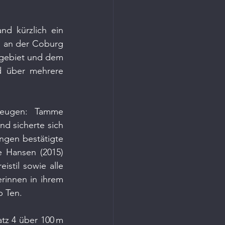
d kürzlich ein 
 an der Coburg 
gebiet und dem 
d über mehrere 
zeugen: Tamme 
d sicherte sich 
ngen bestätigte 
 Hansen (2015) 
stil sowie alle 
rinnen in ihrem 
p Ten.
atz 4 über 100 m 