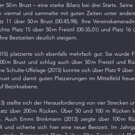
er 50 m Brust – eine starke Bilanz bei drei Starts. Seine
ich viermal und sammelte mit guten Zeiten unter andere
tz 11 über 50 m Brust (00:45,98). Ihre Vereinskameradi
chte Platz 15 über 50 m Freistil (00:35,01) und Platz 16 
hre Bestzeiten deutlich steigern.
5) platzierte sich ebenfalls mehrfach gut: Sie wurde F
200 m Brust und schlug auch über 50 m Freistil und Rü
ne Schulte-Uffelage (2015) konnte sich über Platz 9 über 
rust und damit guten Platzierungen im Mittelfeld freue
uf Bezirksebene.
3) stellte sich der Herausforderung von vier Strecken und
latz über 200 m Rücken. Über 50 und 100 m Rücken k
en. Auch Emmi Brinkmann (2013) zeigte über 100 m Rü
14 und sicherte sich hier eine neue Bestzeit. Im Jahrg