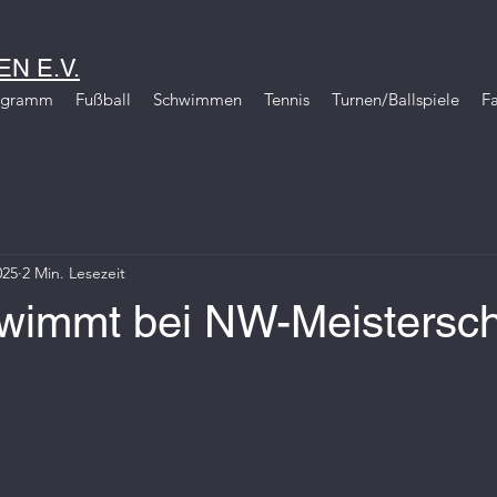
N E.V.
igramm
Fußball
Schwimmen
Tennis
Turnen/Ballspiele
Fa
025
2 Min. Lesezeit
immt bei NW-Meistersch