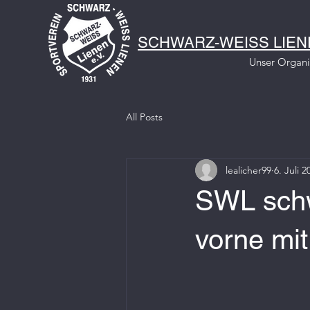
SCHWARZ-WEISS LIENE
Unser Organ
All Posts
lealicher99
6. Juli 2
SWL schw
vorne mit