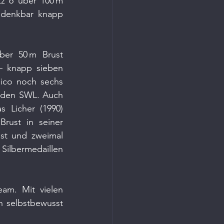
z 6 über 100 m 
 denkbar knapp 
ber 50 m Brust 
– knapp sieben 
ico noch sechs 
 den SWL. Auch 
Licher (1990) 
rust in seiner 
st und zweimal 
ilbermedaillen 
am. Mit vielen 
 selbstbewusst 