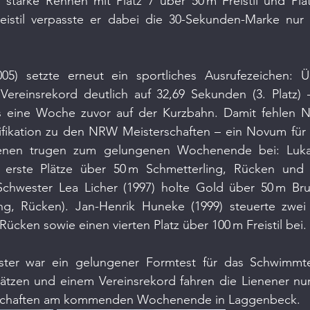
starke Rennen mit Platz 7 über 50 m Freistil und Plat
reistil verpasste er dabei die 30-Sekunden-Marke nur
05) setzte erneut ein sportliches Ausrufezeichen: Ü
Vereinsrekord deutlich auf 32,69 Sekunden (3. Platz) 
ls eine Woche zuvor auf der Kurzbahn. Damit fehlen N
lifikation zu den NRW Meisterschaften – ein Novum für
enen trugen zum gelungenen Wochenende bei: Lukas 
 erste Plätze über 50 m Schmetterling, Rücken und B
 Schwester Lea Licher (1997) holte Gold über 50 m Bru
ng, Rücken). Jan-Henrik Huneke (1999) steuerte zwei S
Rücken sowie einen vierten Platz über 100 m Freistil bei.
nster war ein gelungener Formtest für das Schwimmte
lätzen und einem Vereinsrekord fahren die Lienener nun
rschaften am kommenden Wochenende in Laggenbeck.