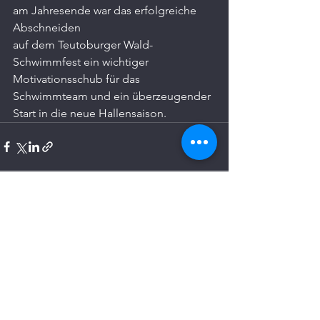
am Jahresende war das erfolgreiche 
Abschneiden
auf dem Teutoburger Wald-
Schwimmfest ein wichtiger 
Motivationsschub für das
Schwimmteam und ein überzeugender 
Start in die neue Hallensaison.
Alle ansehen
Aktuelle Beiträge