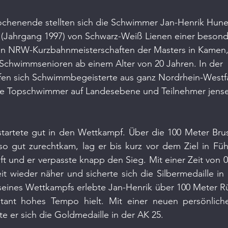
henende stellten sich die Schwimmer Jan-Henrik Hune
r (Jahrgang 1997) von Schwarz-Weiß Lienen einer besond
n NRW-Kurzbahnmeisterschaften der Masters in Kamen,
 Schwimmsenioren ab einem Alter von 20 Jahren. In der 
afen sich Schwimmbegeisterte aus ganz Nordrhein-Westfa
e Topschwimmer auf Landesebene und Teilnehmer jensei
tartete gut in den Wettkampf. Über die 100 Meter Brust
t so gut zurechtkam, lag er bis kurz vor dem Ziel in F
aft und er verpasste knapp den Sieg. Mit einer Zeit von 0
it wieder näher und sicherte sich die Silbermedaille in d
eines Wettkampfs erlebte Jan-Henrik über 100 Meter Rüc
ant hohes Tempo hielt. Mit einer neuen persönliche
te er sich die Goldmedaille in der AK 25.