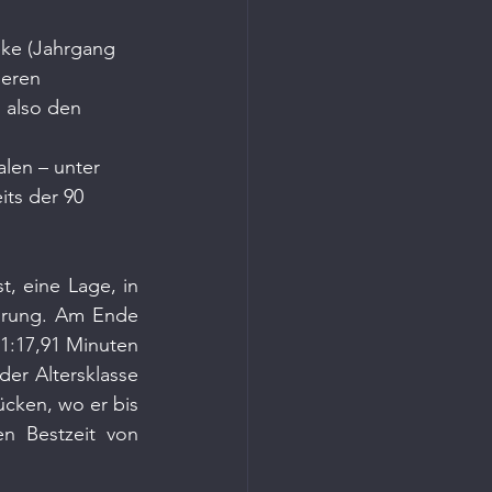
ke (Jahrgang 
eren 
 also den 
len – unter 
ts der 90 
, eine Lage, in 
ührung. Am Ende 
1:17,91 Minuten 
er Altersklasse 
ken, wo er bis 
n Bestzeit von 