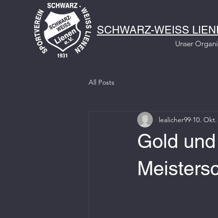
SCHWARZ-WEISS LIENE
Unser Organ
All Posts
lealicher99
10. Okt.
Gold und
Meisters