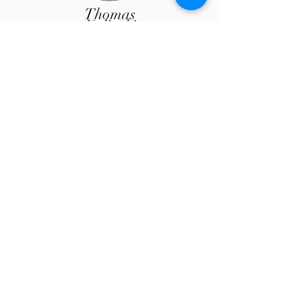
Thomas
Kulinski
0173 - 8099129
Fussball.de