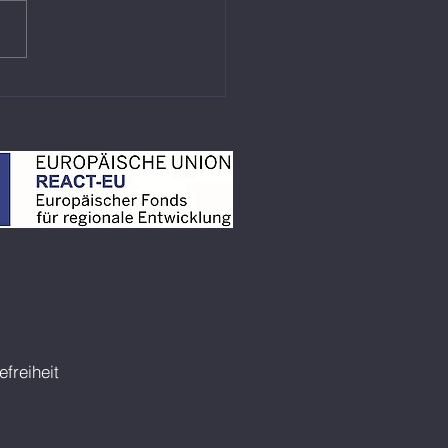
überzeugt mit
gangssiegen und
zeiten
efreiheit