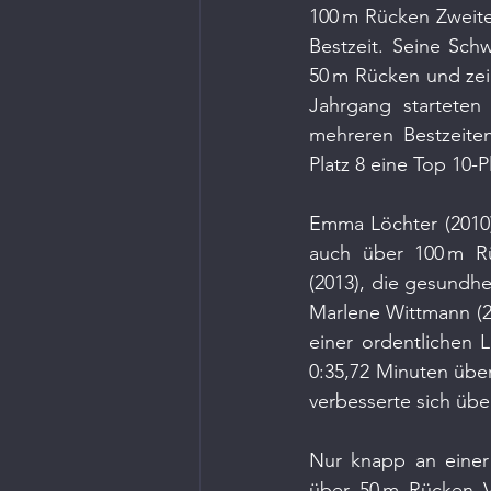
100 m Rücken Zweiter
Bestzeit. Seine Sch
50 m Rücken und zei
Jahrgang starteten
mehreren Bestzeiten
Platz 8 eine Top 10-
Emma Löchter (2010) 
auch über 100 m Rü
(2013), die gesundhei
Marlene Wittmann (20
einer ordentlichen 
0:35,72 Minuten über 
verbesserte sich übe
Nur knapp an einer 
über 50 m Rücken V