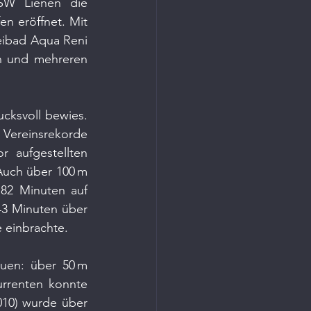
W Lienen die 
en eröffnet. Mit 
eibad Aqua Reni 
n und mehreren 
cksvoll bewies. 
e Vereinsrekorde 
 aufgestellten 
Auch über 100 m 
82 Minuten auf 
43 Minuten über 
e einbrachte.
uen: über 50 m 
rrenten konnte 
10) wurde über 