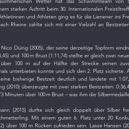
sommerlichen Wetter hat das Schwimmteam von S
em starken Auftritt beim 30. Internationalen Freistiltreff
hletinnen und Athleten ging es für die Lienener ins Fr
ach Rheine zahlte sich mit einer Vielzahl an Bestzeite
e Nico Düing (2005), der seine derzeitige Topform eindru
,45) und 100 m Brust (1:11,74) stellte er gleich zwei neu
 über 100 m auf der Hälfte der Strecke seinen zuvor
ls unterbieten konnte und sich den 2. Platz sicherte. 
eine bisherige Bestzeit deutlich und landete mit 1:07,
ng (2010) überzeugte mit zwei starken Bestzeiten: 0:36,
73 Minuten über 100 m Brust – was ihm die Silbermedaill
n (2015) durfte sich gleich doppelt über Silber fre
metterling. Mit einem guten 6. Platz unter 20 Konku
12) über 100 m Rücken zufrieden sein. Lasse Hansen (20