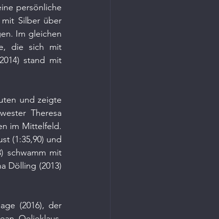
ine persönliche 
mit Silber über 
n. Im gleichen 
, die sich mit 
014) stand mit 
uten und zeigte 
ester Theresa 
n im Mittelfeld. 
t (1:35,90) und 
13) schwamm mit 
a Dölling (2013) 
ge (2016), der 
an Oeljeklaus, 