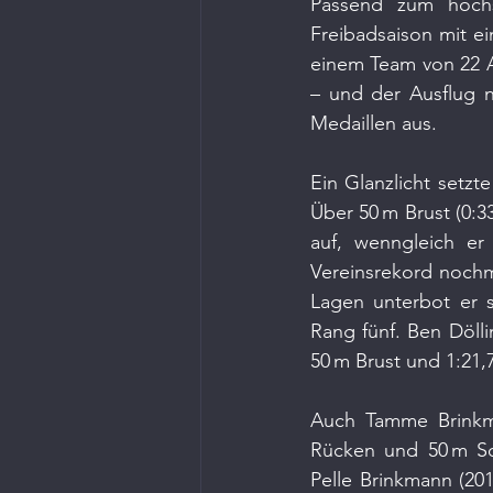
Passend zum hoch
Freibadsaison mit ein
einem Team von 22 At
– und der Ausflug n
Medaillen aus.
Ein Glanzlicht setzt
Über 50 m Brust (0:33
auf, wenngleich er
Vereinsrekord nochma
Lagen unterbot er s
Rang fünf. Ben Dölli
50 m Brust und 1:21,
Auch Tamme Brinkman
Rücken und 50 m Sch
Pelle Brinkmann (20