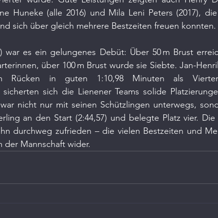
ne Huneke (alle 2016) und Mila Leni Peters (2017), die
nd sich über gleich mehrere Bestzeiten freuen konnten.
) war es ein gelungenes Debüt: Über 50 m Brust erreich
arterinnen, über 100 m Brust wurde sie Siebte. Jan-Henri
m Rücken in guten 1:10,98 Minuten als Vierte
sicherten sich die Lienener Teams solide Platzierungen
 war nicht nur mit seinen Schützlingen unterwegs, sond
ling an den Start (2:44,57) und belegte Platz vier. Die
hn durchweg zufrieden – die vielen Bestzeiten und Meda
m der Mannschaft wider.