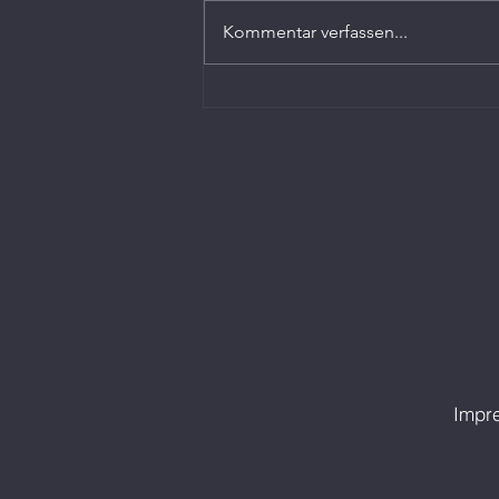
Kommentar verfassen...
Ruder und Dölling sorgen für
Glanzlichter
Impr