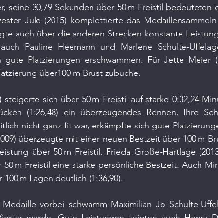
, seine 30,79 Sekunden über 50 m Freistil bedeuteten e
wester Jule (2015) komplettierte das Medaillensammeln 
gte auch über die anderen Strecken konstante Leistunge
 auch Pauline Heemann und Marlene Schulte-Uffelage
 gute Platzierungen erschwammen. Für Jette Meier (2
Platzierung über100 m Brust zubuche.
steigerte sich über 50 m Freistil auf starke 0:32,24 Min
cken (1:26,48) ein überzeugendes Rennen. Ihre Schw
tlich nicht ganz fit war, erkämpfte sich gute Platzierunge
09) überzeugte mit einer neuen Bestzeit über 100 m Brus
Leistung über 50 m Freistil. Frieda Große-Hartlage (20
50 m Freistil eine starke persönliche Bestzeit. Auch Min
r 100 m Lagen deutlich (1:36,90).
Medaille vorbei schwamm Maximilian Jo Schulte-Uffela
ierter wurde. Gute Leistungen zeigten auch Henry De